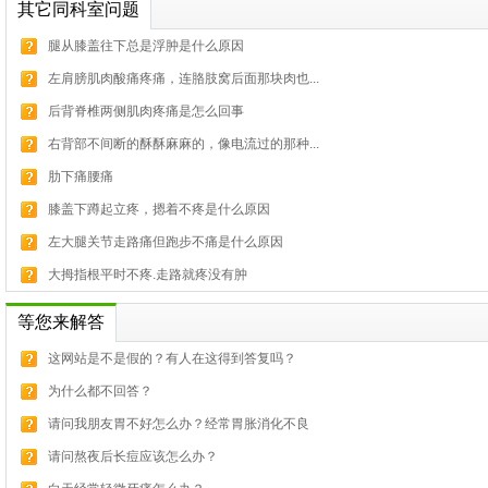
其它同科室问题
腿从膝盖往下总是浮肿是什么原因
左肩膀肌肉酸痛疼痛，连胳肢窝后面那块肉也...
后背脊椎两侧肌肉疼痛是怎么回事
右背部不间断的酥酥麻麻的，像电流过的那种...
肋下痛腰痛
膝盖下蹲起立疼，摁着不疼是什么原因
左大腿关节走路痛但跑步不痛是什么原因
大拇指根平时不疼.走路就疼没有肿
等您来解答
这网站是不是假的？有人在这得到答复吗？
为什么都不回答？
请问我朋友胃不好怎么办？经常胃胀消化不良
请问熬夜后长痘应该怎么办？