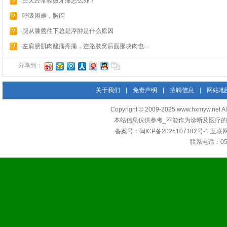
白天经常轻微牙痛怎么办？
呼吸困难，胸闷
腿从膝盖往下总是浮肿是什么原因
左肩膀肌肉酸痛疼痛，连胳肢窝后面那块肉也...
分享到：
关于我们
|
免责声明
|
招聘信息
|
网站地
Copyright © 2009-2025 www.hxmyw
本站信息仅供参考_不能作为诊断及医疗的
备案号：
闽ICP备2025107182号-1
互联
联系电话：0592