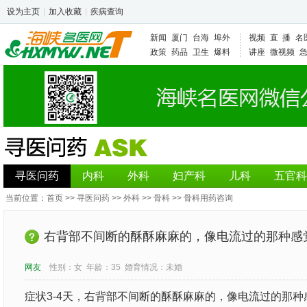
设为主页
|
加入收藏
|
疾病查询
新闻
厦门
台海
埠外
视频
直 播
名
政策
药品
卫生
爆料
讲座
微视频
寻医问药
内科
外科
妇产科
儿科
五官科
当前位置：
首页
>>
寻医问药
>>
外科
>>
骨科
>>
骨科用药咨询
右背部不间断的酥酥麻麻的，像电流过的那种感
网友
性别：
女
年龄：
35
婚育情况：
未婚
症状3-4天，右背部不间断的酥酥麻麻的，像电流过的那种