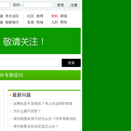
密码：
健
养生误区
社区
微博
骨科
哮喘
健
独家秘方
发展
商城
儿科
两性
搜索
向专家提问
最新问题
这网站是不是假的？有人在这得到答复
吗？
为什么都不回答？
请问我朋友胃不好怎么办？经常胃胀消化
不良
请问熬夜后长痘应该怎么办？