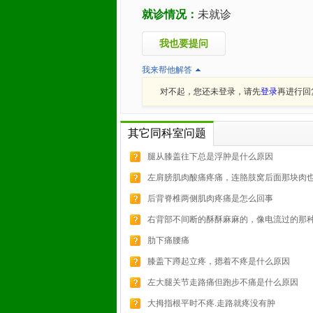
就诊情况：
未就诊
我也要提问
我来帮他解答
对不起，您还未登录，请先
登录
再进行回
其它同科室问题
腿从膝盖往下总是浮肿是什么原因
左肩膀肌肉酸痛疼痛，连胳肢窝后面那块肉也.
后背脊椎两侧肌肉疼痛是怎么回事
右背部不间断的酥酥麻麻的，像电流过的那种.
肋下痛腰痛
膝盖下蹲起立疼，摁着不疼是什么原因
左大腿关节走路痛但跑步不痛是什么原因
大拇指根平时不疼.走路就疼没有肿