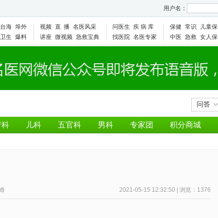
用户名：
台海
埠外
视频
直 播
名医风采
问医生
疾 病 库
保健
常识
儿童保
卫生
爆料
讲座
微视频
急救宝典
找医院
名医专家
中医
急救
女人保
问答
产科
儿科
五官科
男科
专家团
积分商城
婚
2021-05-15 12:32:50 | 浏览：1376