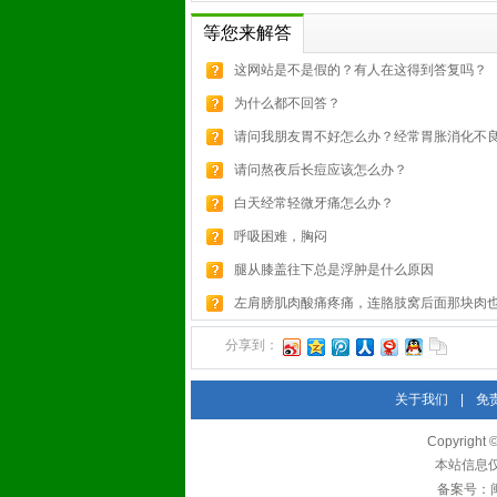
等您来解答
这网站是不是假的？有人在这得到答复吗？
为什么都不回答？
请问我朋友胃不好怎么办？经常胃胀消化不
请问熬夜后长痘应该怎么办？
白天经常轻微牙痛怎么办？
呼吸困难，胸闷
腿从膝盖往下总是浮肿是什么原因
左肩膀肌肉酸痛疼痛，连胳肢窝后面那块肉也.
分享到：
关于我们
|
免
Copyrigh
本站信息
备案号：