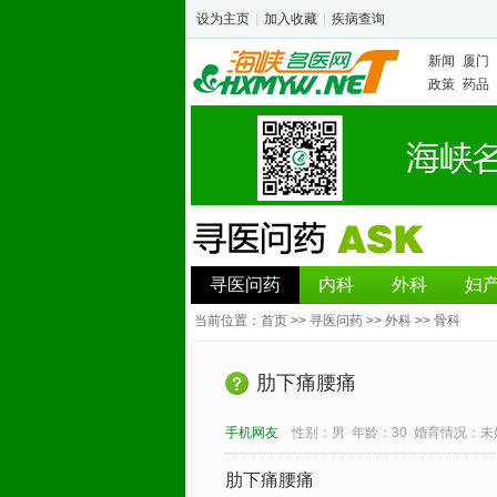
设为主页
|
加入收藏
|
疾病查询
新闻
厦门
政策
药品
寻医问药
内科
外科
妇
当前位置：
首页
>>
寻医问药
>>
外科
>>
骨科
肋下痛腰痛
手机网友
性别：
男
年龄：
30
婚育情况：
未
肋下痛腰痛