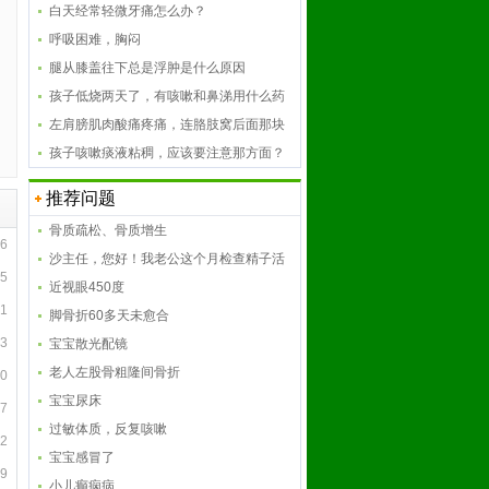
白天经常轻微牙痛怎么办？
呼吸困难，胸闷
腿从膝盖往下总是浮肿是什么原因
孩子低烧两天了，有咳嗽和鼻涕用什么药
比较...
左肩膀肌肉酸痛疼痛，连胳肢窝后面那块
肉也...
孩子咳嗽痰液粘稠，应该要注意那方面？
推荐问题
骨质疏松、骨质增生
16
沙主任，您好！我老公这个月检查精子活
05
力度...
近视眼450度
21
脚骨折60多天未愈合
13
宝宝散光配镜
老人左股骨粗隆间骨折
50
宝宝尿床
57
过敏体质，反复咳嗽
42
宝宝感冒了
49
小儿癫痫病