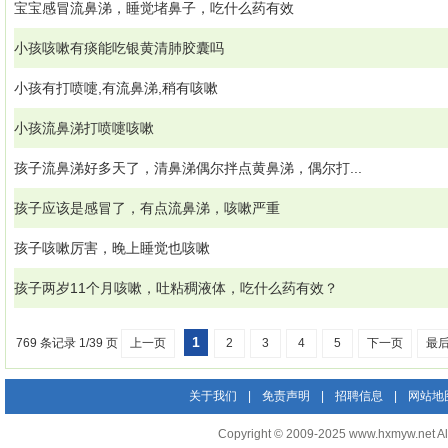
宝宝感冒流鼻涕，睡觉堵鼻子，吃什么药有效
小孩咳嗽有痰能吃银黄清肺胶囊吗
小孩有打喷嚏,有流鼻涕,稍有咳嗽
小孩流鼻涕打喷嚏咳嗽
孩子流鼻涕好多天了，清鼻涕偶尔拌点黄鼻涕，偶尔打...
孩子应该是感冒了，有点流鼻涕，咳嗽严重
孩子咳嗽厉害，晚上睡觉也咳嗽
孩子两岁11个月咳嗽，吐粘稠液体，吃什么药有效？
1
769 条记录 1/39 页
上一页
2
3
4
5
下一页
最
关于我们
|
免责声明
|
招聘信息
|
网站地
Copyright © 2009-2025 www.hxmyw