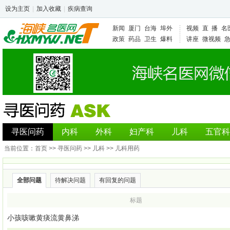
设为主页
|
加入收藏
|
疾病查询
新闻
厦门
台海
埠外
视频
直 播
名
政策
药品
卫生
爆料
讲座
微视频
寻医问药
内科
外科
妇产科
儿科
五官科
当前位置：
首页
>>
寻医问药
>>
儿科
>>
儿科用药
全部问题
待解决问题
有回复的问题
标题
小孩咳嗽黄痰流黄鼻涕