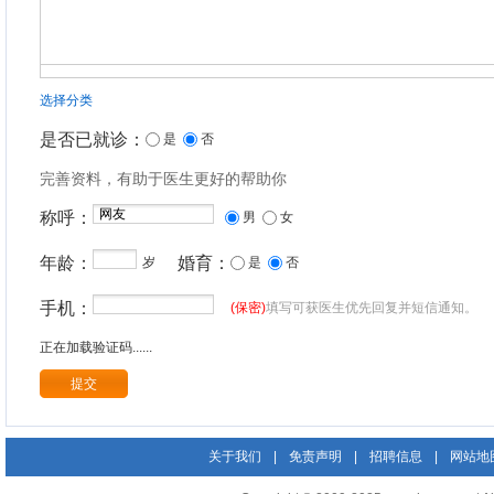
选择分类
是否已就诊：
是
否
完善资料，有助于医生更好的帮助你
称呼：
男
女
年龄：
婚育：
岁
是
否
手机：
(保密)
填写可获医生优先回复并短信通知。
正在加载验证码......
关于我们
|
免责声明
|
招聘信息
|
网站地