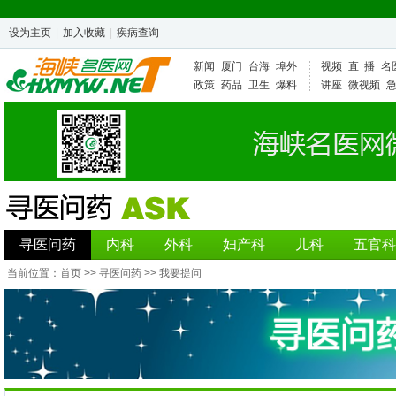
设为主页
|
加入收藏
|
疾病查询
新闻
厦门
台海
埠外
视频
直 播
名
政策
药品
卫生
爆料
讲座
微视频
寻医问药
内科
外科
妇产科
儿科
五官科
当前位置：
首页
>>
寻医问药
>> 我要提问