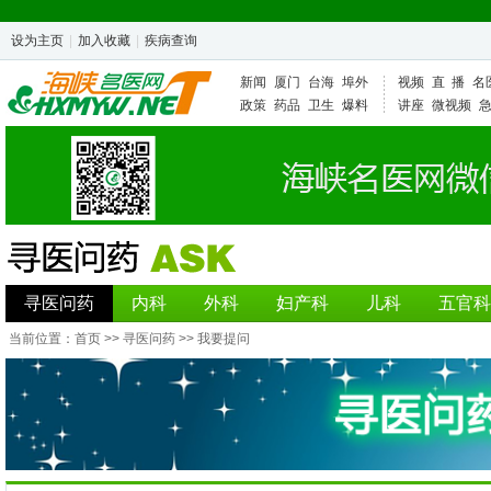
设为主页
|
加入收藏
|
疾病查询
新闻
厦门
台海
埠外
视频
直 播
名
政策
药品
卫生
爆料
讲座
微视频
寻医问药
内科
外科
妇产科
儿科
五官科
当前位置：
首页
>>
寻医问药
>> 我要提问