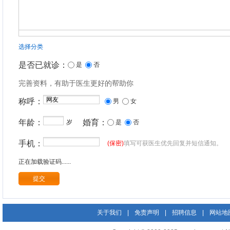
选择分类
是否已就诊：
是
否
完善资料，有助于医生更好的帮助你
称呼：
男
女
年龄：
婚育：
岁
是
否
手机：
(保密)
填写可获医生优先回复并短信通知。
正在加载验证码......
关于我们
|
免责声明
|
招聘信息
|
网站地