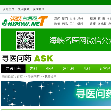
设为主页
|
加入收藏
|
疾病查询
新闻
厦门
台海
埠外
视频
直 播
名
政策
药品
卫生
爆料
讲座
微视频
寻医问药
内科
外科
妇产科
儿科
五官科
当前位置：
首页
>>
寻医问药
>> 我要提问