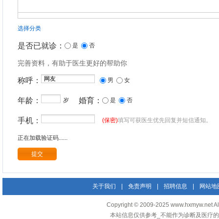
选择分类
是否已就诊：
是
否
完善资料，有助于医生更好的帮助你
称呼：
男
女
年龄：
婚育：
岁
是
否
手机：
(保密)
填写可获医生优先回复并短信通知。
正在加载验证码......
关于我们
|
免责声明
|
招聘信息
|
网站地
Copyright © 2009-2025 www.hxmyw
本站信息仅供参考_不能作为诊断及医疗的