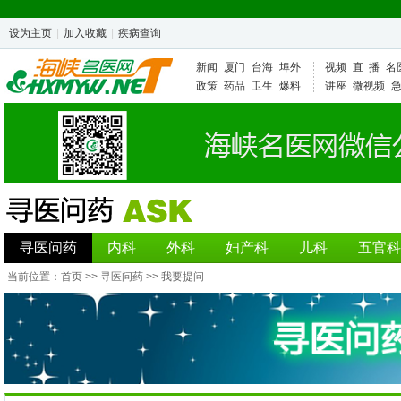
设为主页
|
加入收藏
|
疾病查询
新闻
厦门
台海
埠外
视频
直 播
名
政策
药品
卫生
爆料
讲座
微视频
寻医问药
内科
外科
妇产科
儿科
五官科
当前位置：
首页
>>
寻医问药
>> 我要提问