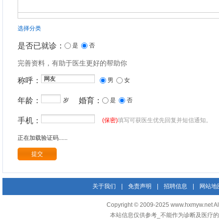
选择分类
是否已就诊：
是
否
完善资料，有助于医生更好的帮助你
称呼：
男
女
年龄：
婚育：
岁
是
否
手机：
(保密)
填写可获医生优先回复并短信通知。
正在加载验证码......
关于我们
|
免责声明
|
招聘信息
|
网站地
Copyright © 2009-2025 www.hxmyw
本站信息仅供参考_不能作为诊断及医疗的